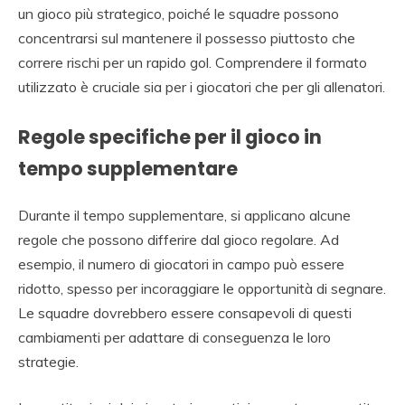
un gioco più strategico, poiché le squadre possono
concentrarsi sul mantenere il possesso piuttosto che
correre rischi per un rapido gol. Comprendere il formato
utilizzato è cruciale sia per i giocatori che per gli allenatori.
Regole specifiche per il gioco in
tempo supplementare
Durante il tempo supplementare, si applicano alcune
regole che possono differire dal gioco regolare. Ad
esempio, il numero di giocatori in campo può essere
ridotto, spesso per incoraggiare le opportunità di segnare.
Le squadre dovrebbero essere consapevoli di questi
cambiamenti per adattare di conseguenza le loro
strategie.