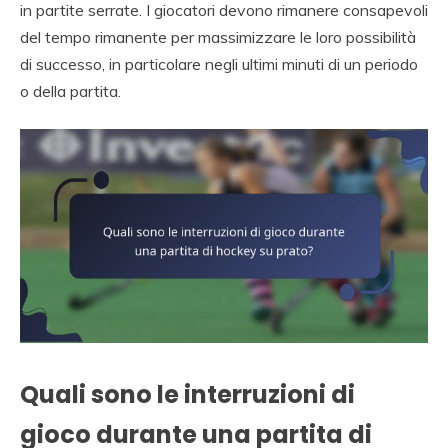
in partite serrate. I giocatori devono rimanere consapevoli
del tempo rimanente per massimizzare le loro possibilità
di successo, in particolare negli ultimi minuti di un periodo
o della partita.
Quali sono le interruzioni di
gioco durante una partita di