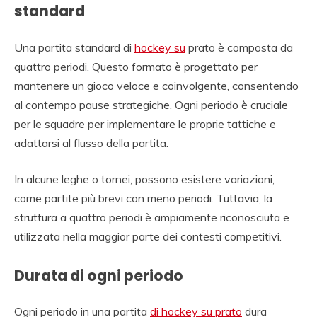
standard
Una partita standard di
hockey su
prato è composta da
quattro periodi. Questo formato è progettato per
mantenere un gioco veloce e coinvolgente, consentendo
al contempo pause strategiche. Ogni periodo è cruciale
per le squadre per implementare le proprie tattiche e
adattarsi al flusso della partita.
In alcune leghe o tornei, possono esistere variazioni,
come partite più brevi con meno periodi. Tuttavia, la
struttura a quattro periodi è ampiamente riconosciuta e
utilizzata nella maggior parte dei contesti competitivi.
Durata di ogni periodo
Ogni periodo in una partita
di hockey su prato
dura