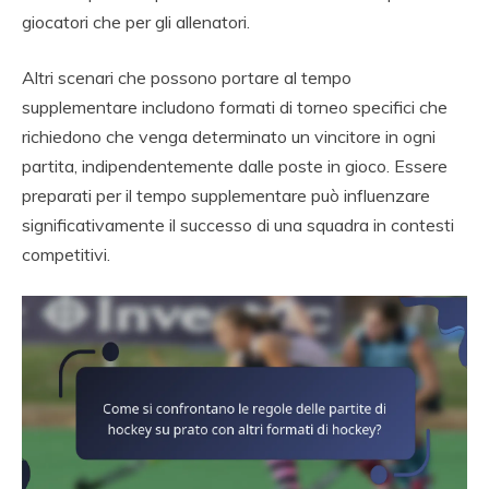
giocatori che per gli allenatori.
Altri scenari che possono portare al tempo
supplementare includono formati di torneo specifici che
richiedono che venga determinato un vincitore in ogni
partita, indipendentemente dalle poste in gioco. Essere
preparati per il tempo supplementare può influenzare
significativamente il successo di una squadra in contesti
competitivi.