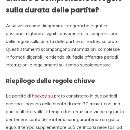
sulla durata delle partite?
Ausili visivi come diagrammi, infografiche e grafici
possono migliorare significativamente la comprensione
delle regole sulla durata delle partite di hockey su prato.
Questi strumenti scompongono informazioni complesse
in formati digeribili, rendendo più facile afferrare periodi,
interruzioni e regolamenti sul tempo supplementare.
Riepilogo delle regole chiave
Le partite di
hockey su
prato consistono in due periodi
principali, ognuno della durata di circa 30 minuti, con una
pausa all’intervallo. Il tempo di interruzione viene aggiunto
per tenere conto delle interruzioni, garantendo un gioco
equo. Il tempo supplementare può verificarsi nelle fasi ad