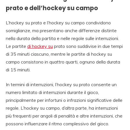
prato e dell’hockey su campo
L’hockey su prato e l’hockey su campo condividono
somiglianze, ma presentano anche differenze distinte
nella durata della partita e nelle regole sulle interruzioni.
Le partite
di hockey su
prato sono suddivise in due tempi
di 35 minuti ciascuno, mentre le partite di hockey su
campo consistono in quattro quarti, ognuno della durata
di 15 minuti.
In termini di interruzioni, l’hockey su prato consente un
numero limitato di interruzioni durante il gioco,
principalmente per infortuni o infrazioni significative delle
regole. L’hockey su campo, d’altra parte, ha interruzioni
più frequenti per angoli di penalità e altre interruzioni, che
possono influenzare il ritmo complessivo del gioco.