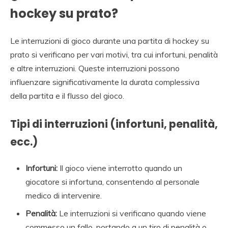
hockey su prato?
Le interruzioni di gioco durante una partita di hockey su
prato si verificano per vari motivi, tra cui infortuni, penalità
e altre interruzioni. Queste interruzioni possono
influenzare significativamente la durata complessiva
della partita e il flusso del gioco.
Tipi di interruzioni (infortuni, penalità,
ecc.)
Infortuni:
Il gioco viene interrotto quando un
giocatore si infortuna, consentendo al personale
medico di intervenire.
Penalità:
Le interruzioni si verificano quando viene
commesso un fallo, portando a un tiro di penalità o