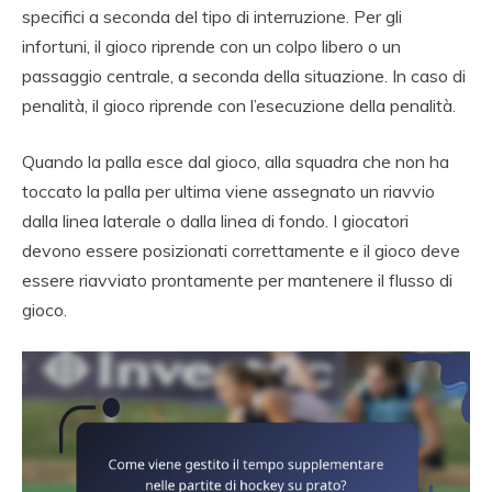
specifici a seconda del tipo di interruzione. Per gli
infortuni, il gioco riprende con un colpo libero o un
passaggio centrale, a seconda della situazione. In caso di
penalità, il gioco riprende con l’esecuzione della penalità.
Quando la palla esce dal gioco, alla squadra che non ha
toccato la palla per ultima viene assegnato un riavvio
dalla linea laterale o dalla linea di fondo. I giocatori
devono essere posizionati correttamente e il gioco deve
essere riavviato prontamente per mantenere il flusso di
gioco.