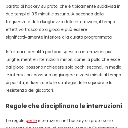
partita di hockey su prato, che è tipicamente suddivisa in
due tempi di 35 minuti ciascuno. A seconda della
frequenza e della lunghezza delle interruzioni, il tempo
effettivo trascorso a giocare può essere
significativamente inferiore alla durata programmata.
Infortuni e penalità portano spesso a interruzioni più
lunghe, mentre interruzioni minori, come la palla che esce
dal gioco, possono richiedere solo pochi secondi. In media,
le interruzioni possono aggiungere diversi minuti al tempo
di partita, influenzando le strategie delle squadre e la
resistenza dei giocatori.
Regole che disciplinano le interruzioni
Le regole
per le
interruzioni nell’hockey su prato sono