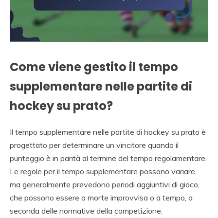
Come viene gestito il tempo
supplementare nelle partite di
hockey su prato?
Il tempo supplementare nelle partite di hockey su prato è
progettato per determinare un vincitore quando il
punteggio è in parità al termine del tempo regolamentare.
Le regole per il tempo supplementare possono variare,
ma generalmente prevedono periodi aggiuntivi di gioco,
che possono essere a morte improvvisa o a tempo, a
seconda delle normative della competizione.