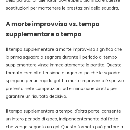
della partita. Gli allenatori dovrebbero pianificare queste
sostituzioni per mantenere le prestazioni della squadra.
A morte improvvisa vs. tempo
supplementare a tempo
Il tempo supplementare a morte improvvisa significa che
la prima squadra a segnare durante il periodo di tempo
supplementare vince immediatamente la partita. Questo
formato crea alta tensione e urgenza, poiché le squadre
spingono per un rapido gol. La morte improvvisa è spesso
preferita nelle competizioni ad eliminazione diretta per
garantire un risultato decisivo.
Il tempo supplementare a tempo, d’altra parte, consente
un intero periodo di gioco, indipendentemente dal fatto
che venga segnato un gol. Questo formato può portare a