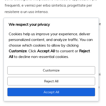
frequenti, e vernici per erba sintetica, progettate per
resistere a un uso intenso.
Quando si scelgono i materiali, considerare fattori come le
We respect your privacy
condizioni meteorologiche previste e il livello di gioco. Ad
Cookies help us improve your experience, deliver
esempio, i campi utilizzati per il gioco competitivo
personalized content, and analyze traffic. You can
possono beneficiare di opzioni di marcatura più robuste
choose which cookies to allow by clicking
che possono resistere a livelli più elevati di usura.
Customize
. Click
Accept All
to consent or
Reject
All
to decline non-essential cookies.
Pratiche di manutenzione regolari, come pulire l’area
prima di riapplicare le marcature e garantire un tempo di
Customize
asciugatura adeguato, possono migliorare la longevità dei
materiali scelti. Investire in prodotti di alta qualità può
Reject All
portare a risparmi a lungo termine riducendo la necessità
Accept All
di sostituzioni frequenti.